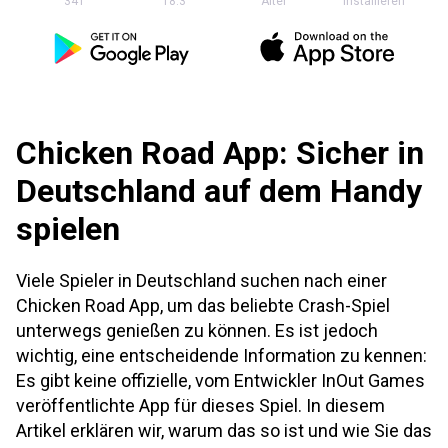
341
18.3
Alter
Installieren
Chicken Road App: Sicher in
Deutschland auf dem Handy
spielen
Viele Spieler in Deutschland suchen nach einer
Chicken Road App, um das beliebte Crash-Spiel
unterwegs genießen zu können. Es ist jedoch
wichtig, eine entscheidende Information zu kennen:
Es gibt keine offizielle, vom Entwickler InOut Games
veröffentlichte App für dieses Spiel. In diesem
Artikel erklären wir, warum das so ist und wie Sie das