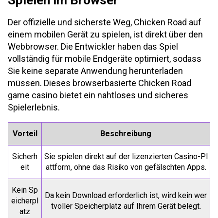
Der offizielle und sicherste Weg, Chicken Road auf
einem mobilen Gerät zu spielen, ist direkt über den
Webbrowser. Die Entwickler haben das Spiel
vollständig für mobile Endgeräte optimiert, sodass
Sie keine separate Anwendung herunterladen
müssen. Dieses browserbasierte Chicken Road
game casino bietet ein nahtloses und sicheres
Spielerlebnis.
Vorteil
Beschreibung
Sicherh
Sie spielen direkt auf der lizenzierten Casino-Pl
eit
attform, ohne das Risiko von gefälschten Apps.
Kein Sp
Da kein Download erforderlich ist, wird kein wer
eicherpl
tvoller Speicherplatz auf Ihrem Gerät belegt.
atz