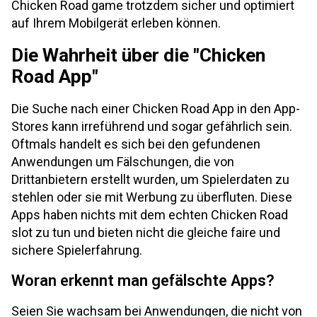
Chicken Road game trotzdem sicher und optimiert
auf Ihrem Mobilgerät erleben können.
Die Wahrheit über die "Chicken
Road App"
Die Suche nach einer Chicken Road App in den App-
Stores kann irreführend und sogar gefährlich sein.
Oftmals handelt es sich bei den gefundenen
Anwendungen um Fälschungen, die von
Drittanbietern erstellt wurden, um Spielerdaten zu
stehlen oder sie mit Werbung zu überfluten. Diese
Apps haben nichts mit dem echten Chicken Road
slot zu tun und bieten nicht die gleiche faire und
sichere Spielerfahrung.
Woran erkennt man gefälschte Apps?
Seien Sie wachsam bei Anwendungen, die nicht von