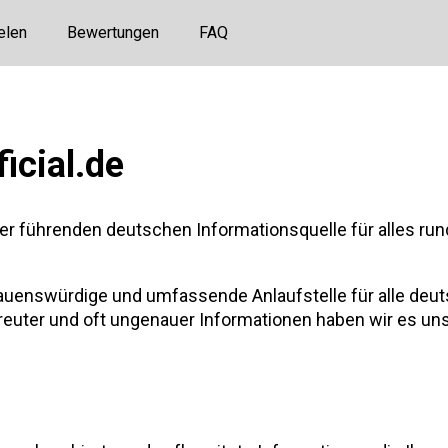
elen
Bewertungen
FAQ
icial.de
der führenden deutschen Informationsquelle für alles ru
rtrauenswürdige und umfassende Anlaufstelle für alle de
erstreuter und oft ungenauer Informationen haben wir es u