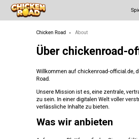
Spi
Chicken Road
About
Über chickenroad-off
Willkommen auf chickenroad-official.de, 
Road.
Unsere Mission ist es, eine zentrale, ve
zu sein. In einer digitalen Welt voller v
verlässliche Inhalte zu bieten.
Was wir anbieten